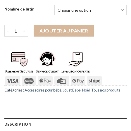
à
20.00€
Nombre de lutin
quantité de Lutin Farceur de Noël - Garçon Elfie - Peluche Elfe
AJOUTER AU PANIER
Catégories :
Accessoires pour bébé
,
Jouet Bébé
,
Noël
,
Tous nos produits
DESCRIPTION