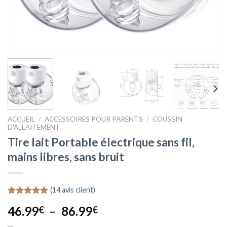
ACCUEIL
/
ACCESSOIRES POUR PARENTS
/
COUSSIN
D'ALLAITEMENT
Tire lait Portable électrique sans fil,
mains libres, sans bruit
(
14
avis client)
Noté
14
5.00
Plage
46.99
–
86.99
€
€
sur 5 basé
sur
de
notations