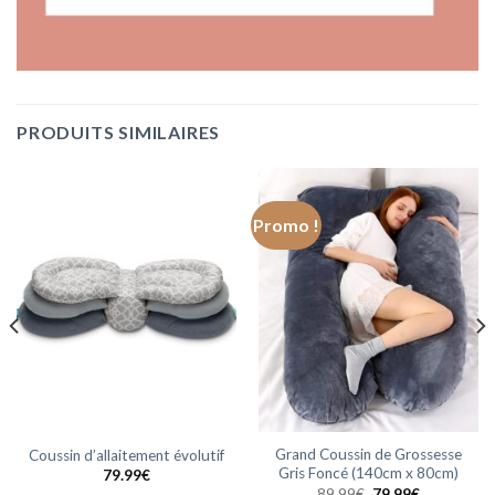
PRODUITS SIMILAIRES
Promo !
Grand Coussin de Grossesse
Coussin d’allaitement évolutif
Gris Foncé (140cm x 80cm)
79.99
€
Le
Le
89.99
€
79.99
€