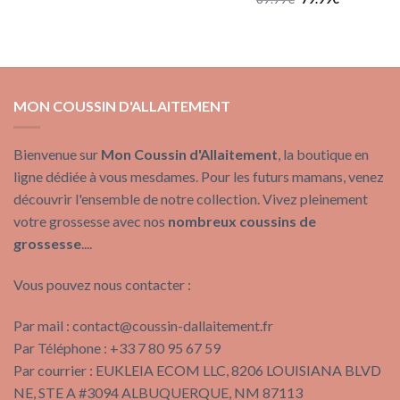
prix
prix
initial
actuel
était :
est :
89.99€.
79.99€.
MON COUSSIN D'ALLAITEMENT
Bienvenue sur
Mon Coussin d'Allaitement
, la boutique en
ligne dédiée à vous mesdames. Pour les futurs mamans, venez
découvrir l'ensemble de notre collection. Vivez pleinement
votre grossesse avec nos
nombreux coussins de
grossesse
....
Vous pouvez nous contacter :
Par mail :
contact@coussin-dallaitement.fr
Par Téléphone : +33 7 80 95 67 59
Par courrier : EUKLEIA ECOM LLC, 8206 LOUISIANA BLVD
NE, STE A #3094 ALBUQUERQUE, NM 87113