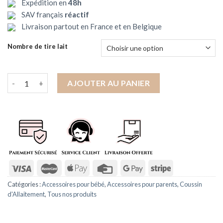
Expédition en
48h
prix :
client
SAV français
réactif
46.99€
Livraison partout en France et en Belgique
à
86.99€
Nombre de tire lait
quantité de Tire lait Portable électrique sans fil, mains libres, sa
AJOUTER AU PANIER
Catégories :
Accessoires pour bébé
,
Accessoires pour parents
,
Coussin
d'Allaitement
,
Tous nos produits