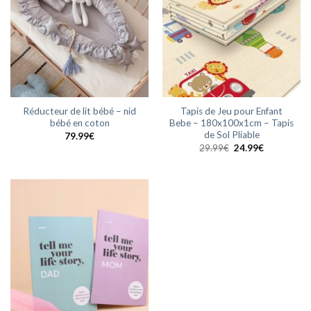
Réducteur de lit bébé – nid
Tapis de Jeu pour Enfant
bébé en coton
Bebe – 180x100x1cm – Tapis
de Sol Pliable
79.99
€
Le
Le
29.99
€
24.99
€
prix
prix
initial
actuel
était :
est :
29.99€.
24.99€.